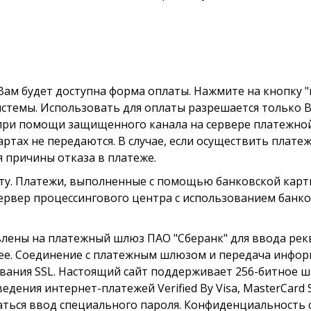
ам будет доступна форма оплаты. Нажмите на кнопку "
истемы. Использовать для оплаты разрешается только В
ри помощи защищенного канала на сервере платежной с
тах не передаются. В случае, если осуществить платеж н
 причины отказа в платеже.
рту. Платежи, выполненные с помощью банковской карт
рвер процессингового центра с использованием банков
влены на платежный шлюз ПАО "Сберанк" для ввода рек
нее. Соединение с платежным шлюзом и передача инфо
ания SSL. Настоящий сайт поддерживает 256-битное ши
ния интернет-платежей Verified By Visa, MasterCard Sec
аться ввод специального пароля. Конфиденциальност